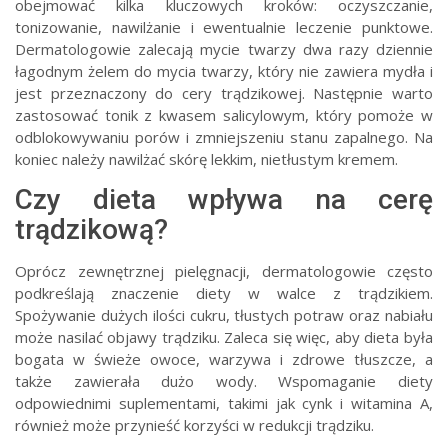
obejmować kilka kluczowych kroków: oczyszczanie,
tonizowanie, nawilżanie i ewentualnie leczenie punktowe.
Dermatologowie zalecają mycie twarzy dwa razy dziennie
łagodnym żelem do mycia twarzy, który nie zawiera mydła i
jest przeznaczony do cery trądzikowej. Następnie warto
zastosować tonik z kwasem salicylowym, który pomoże w
odblokowywaniu porów i zmniejszeniu stanu zapalnego. Na
koniec należy nawilżać skórę lekkim, nietłustym kremem.
Czy dieta wpływa na cerę
trądzikową?
Oprócz zewnętrznej pielęgnacji, dermatologowie często
podkreślają znaczenie diety w walce z trądzikiem.
Spożywanie dużych ilości cukru, tłustych potraw oraz nabiału
może nasilać objawy trądziku. Zaleca się więc, aby dieta była
bogata w świeże owoce, warzywa i zdrowe tłuszcze, a
także zawierała dużo wody. Wspomaganie diety
odpowiednimi suplementami, takimi jak cynk i witamina A,
również może przynieść korzyści w redukcji trądziku.