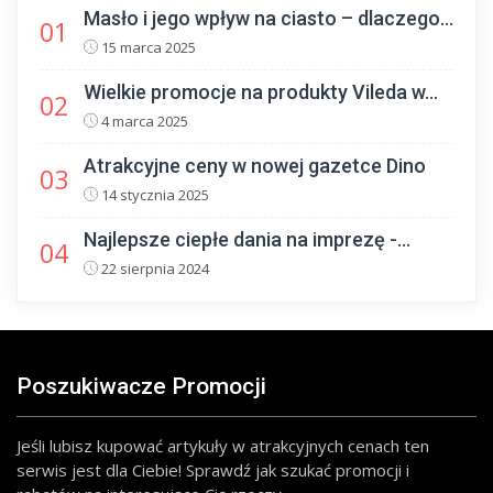
Masło i jego wpływ na ciasto – dlaczego...
01
15 marca 2025
Wielkie promocje na produkty Vileda w...
02
4 marca 2025
Atrakcyjne ceny w nowej gazetce Dino
03
14 stycznia 2025
Najlepsze ciepłe dania na imprezę -...
04
22 sierpnia 2024
Poszukiwacze Promocji
Jeśli lubisz kupować artykuły w atrakcyjnych cenach ten
serwis jest dla Ciebie! Sprawdź jak szukać promocji i