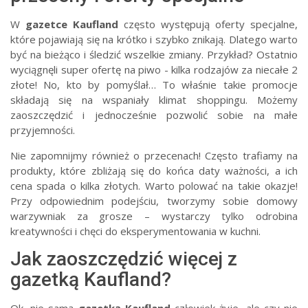
W
gazetce Kaufland
często występują oferty specjalne,
które pojawiają się na krótko i szybko znikają. Dlatego warto
być na bieżąco i śledzić wszelkie zmiany. Przykład? Ostatnio
wyciągnęli super ofertę na piwo - kilka rodzajów za niecałe 2
złote! No, kto by pomyślał… To właśnie takie promocje
składają się na wspaniały klimat shoppingu. Możemy
zaoszczędzić i jednocześnie pozwolić sobie na małe
przyjemności.
Nie zapomnijmy również o przecenach! Często trafiamy na
produkty, które zbliżają się do końca daty ważności, a ich
cena spada o kilka złotych. Warto polować na takie okazje!
Przy odpowiednim podejściu, tworzymy sobie domowy
warzywniak za grosze – wystarczy tylko odrobina
kreatywności i chęci do eksperymentowania w kuchni.
Jak zaoszczędzić więcej z
gazetką Kaufland?
Ok, nie samą
gazetką Kaufland
człowiek żyje, ale czy nie