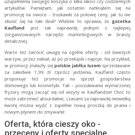
uzupełnienia swojego koszyka o kilka łakoci czy codziennych
artykułów. Pamiętam, jak ostatnio natknąłem się na
promocję na owoce - truskawki za połowę ceny, jak tu nie
skusić się na taki deal? Właśnie to sprawia, że
gazetka
Kaufland
jest tak naprawdę jednym z najlepiej
zorganizowanych narzędzi marketingowych w branży
detalicznej.
Warto też zwrócić uwagę na ogólne oferty - od świeżych
warzyw, przez nabiał, aż po przekąski i napoje. Na przykład,
w promocji znalazły się
polskie jabłka luzem
sprzedawane
za zaledwie 1,99 zł. Oprócz jedzenia, Kaufland często
proponuje też promocje na sprzęt gospodarstwa
domowego lub kosmetyki. Tak – poszukiwania wymarzonej
fryzury mogą zacząć się od wizyty w Kauflandzie! Choć to
może zabrzmieć absurdalnie, czasami za naprawdę niewielką
kwotę można wyjść z zupełnie nową proszką do prania i
nowym płynem do zmywarki!
Oferta, która cieszy oko -
przeceny i oferty specjalne