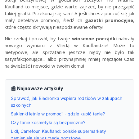
Kaufland to miejsce, gdzie warto zajrzeć, by nie przegapić
takiej gratki. Przekonaj się sam! A jeśli chcesz poczuć się jak
mały detektyw promocji, śledź ich
gazetki promocyjne
,
które często skrywają niespodziewane oferty!
Nie czekaj i pozwól, by twoje
wiosenne porządki
nabrały
nowego wymiaru z Viledą w Kauflandzie! Może to
nietypowe, ale sprzątanie jeszcze nigdy nie było tak
satysfakcjonujące... albo przynajmniej mniej męczące! Czas
na świeżość i nowości w twoim domu!
📰 Najnowsze artykuły
Sprawdź, jak Biedronka wspiera rodziców w zakupach
szkolnych
Sukienki letnie w promocji - gdzie kupić tanie?
Czy tanie kosmetyki są bezpieczne?
Lidl, Carrefour, Kaufland: polskie supermarkety
zamieniają się w urzędy pocztowe