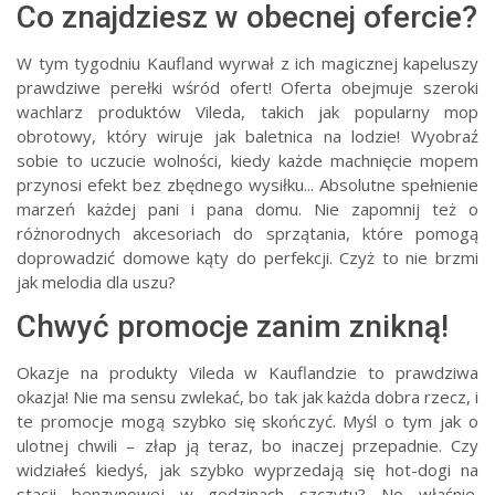
Co znajdziesz w obecnej ofercie?
W tym tygodniu Kaufland wyrwał z ich magicznej kapeluszy
prawdziwe perełki wśród ofert! Oferta obejmuje szeroki
wachlarz produktów Vileda, takich jak popularny mop
obrotowy, który wiruje jak baletnica na lodzie! Wyobraź
sobie to uczucie wolności, kiedy każde machnięcie mopem
przynosi efekt bez zbędnego wysiłku... Absolutne spełnienie
marzeń każdej pani i pana domu. Nie zapomnij też o
różnorodnych akcesoriach do sprzątania, które pomogą
doprowadzić domowe kąty do perfekcji. Czyż to nie brzmi
jak melodia dla uszu?
Chwyć promocje zanim znikną!
Okazje na produkty Vileda w Kauflandzie to prawdziwa
okazja! Nie ma sensu zwlekać, bo tak jak każda dobra rzecz, i
te promocje mogą szybko się skończyć. Myśl o tym jak o
ulotnej chwili – złap ją teraz, bo inaczej przepadnie. Czy
widziałeś kiedyś, jak szybko wyprzedają się hot-dogi na
stacji benzynowej w godzinach szczytu? No właśnie.