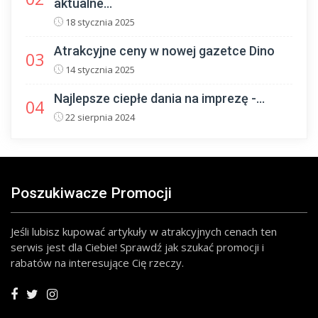
aktualne...
18 stycznia 2025
Atrakcyjne ceny w nowej gazetce Dino
03
14 stycznia 2025
Najlepsze ciepłe dania na imprezę -...
04
22 sierpnia 2024
Poszukiwacze Promocji
Jeśli lubisz kupować artykuły w atrakcyjnych cenach ten
serwis jest dla Ciebie! Sprawdź jak szukać promocji i
rabatów na interesujące Cię rzeczy.