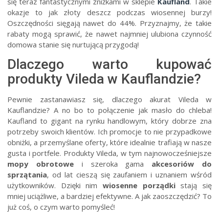
się teraz fantastycznymi zniżkami w sklepie
Kaufland
. Takie
okazje to jak złoty deszcz podczas wiosennej burzy!
Oszczędności sięgają nawet do 44%. Przyznajmy, że takie
rabaty mogą sprawić, że nawet najmniej ulubiona czynność
domowa stanie się nurtującą przygodą!
Dlaczego warto kupować
produkty Vileda w Kauflandzie?
Pewnie zastanawiasz się, dlaczego akurat Vileda w
Kauflandzie? A no bo to połączenie jak masło do chleba!
Kaufland to gigant na rynku handlowym, który dobrze zna
potrzeby swoich klientów. Ich promocje to nie przypadkowe
obniżki, a przemyślane oferty, które idealnie trafiają w nasze
gusta i portfele. Produkty Vileda, w tym najnowocześniejsze
mopy obrotowe
i szeroka gama
akcesoriów do
sprzątania
, od lat cieszą się zaufaniem i uznaniem wśród
użytkowników. Dzięki nim
wiosenne porządki
stają się
mniej uciążliwe, a bardziej efektywne. A jak zaoszczędzić? To
już coś, o czym warto pomyśleć!