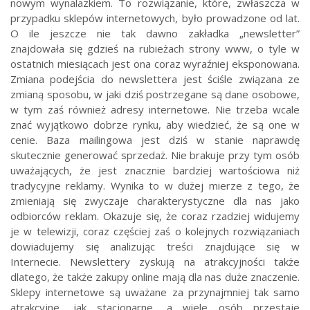
nowym wynalazkiem. To rozwiązanie, które, zwłaszcza w
przypadku sklepów internetowych, było prowadzone od lat.
O ile jeszcze nie tak dawno zakładka „newsletter”
znajdowała się gdzieś na rubieżach strony www, o tyle w
ostatnich miesiącach jest ona coraz wyraźniej eksponowana.
Zmiana podejścia do newslettera jest ściśle związana ze
zmianą sposobu, w jaki dziś postrzegane są dane osobowe,
w tym zaś również adresy internetowe. Nie trzeba wcale
znać wyjątkowo dobrze rynku, aby wiedzieć, że są one w
cenie. Baza mailingowa jest dziś w stanie naprawdę
skutecznie generować sprzedaż. Nie brakuje przy tym osób
uważających, że jest znacznie bardziej wartościowa niż
tradycyjne reklamy. Wynika to w dużej mierze z tego, że
zmieniają się zwyczaje charakterystyczne dla nas jako
odbiorców reklam. Okazuje się, że coraz rzadziej widujemy
je w telewizji, coraz częściej zaś o kolejnych rozwiązaniach
dowiadujemy się analizując treści znajdujące się w
Internecie. Newslettery zyskują na atrakcyjności także
dlatego, że także zakupy online mają dla nas duże znaczenie.
Sklepy internetowe są uważane za przynajmniej tak samo
atrakcyjne, jak stacjonarne, a wiele osób przestaje