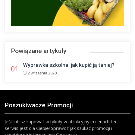
Powiązane artykuły
Wyprawka szkolna: jak kupić ją taniej?
01
2 września 2020
Poszukiwacze Promocji
Jeśli lubisz kupować artykuły w atrakcyjnych cenach ten
serwis jest dla Ciebie! Sprawdź jak szukać promocji i
rabatów na interesujące Cię rzeczy.