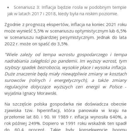
Scenariusz 3: Inflacja będzie rosła w podobnym tempie
jak w latach 2017 i 2018, kiedy była na niskim poziomie.
Zgodnie z prognozą ekspertów, inflacja na koniec 2021 roku
może wynieść 5,5% w scenariuszu optymistycznym lub 6,5%
w scenariuszu najbardziej pesymistycznym. Jednak do lata
2022 r. może on spaść do 3,5%.
"Wiele zależy od tempa wzrostu gospodarczego i tempa
nadrabiania zaległości po pandemii. Im wyższy wzrost, tym
szybszy spadek bezrobocia, wysokie płace i wysoka inflacja.
Duże znaczenie będą miały niewątpliwie zmiany w kosztach
surowców (rolnych i energetycznych), a także zmiany
regulacyjne dotyczące wyższych cen energii w Polsce
-
wyjaśnia Ignacy Morawski.
Na szczęście polska gospodarka nie doświadcza obecnie
zjawiska tzw. hiperinflacji, która panowała w kraju na
przełomie lat 80. i 90. W 1989 r. inflacja wynosiła 640%, a
rok później 249%. Dopiero w 1991 roku wskaźnik ten spadł
do 60,4 procent. Takie były konsekwencje boomu