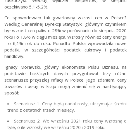
zaskoczyła. Według wyliczeń ekspertów, w sierpniu
oczekiwano 5,1-5,2%.
Co spowodowało tak gwałtowny wzrost cen w Polsce?
Według Generalnej Dyrekcji Statystyki, głównym czynnikiem
był wzrost cen paliw o 28% w porównaniu do sierpnia 2020
roku i o 1,8% w ciągu miesiąca. Wzrosły również ceny energii
- o 6,1% rok do roku. Ponadto Polska wprowadziła nowe
podatki, w szczególności podatek cukrowy i podatek
handlowy.
Ignacy Morawski, główny ekonomista Pulsu Biznesu, na
podstawie bieżących danych przygotował trzy różne
scenariusze przyszłej inflacji w Polsce. Jego zdaniem, ceny
towarów i usług w kraju mogą zmienić się w następujący
sposób
Scenariusz 1. Ceny będą nadal rosły, utrzymując średni
trend z ostatnich trzech miesięcy.
Scenariusz 2. We wrześniu 2021 roku ceny wzrosną o
tyle, o ile wzrosły we wrześniu 2020 i 2019 roku.