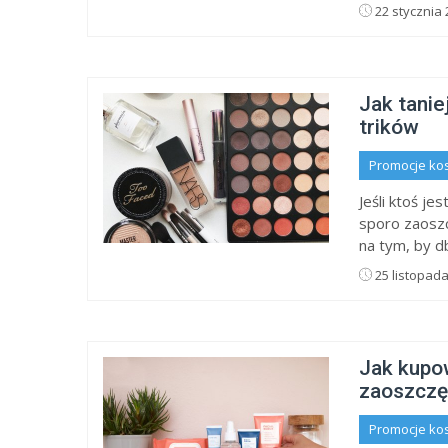
22 stycznia 
Jak tanie
trików
Promocje ko
Jeśli ktoś je
sporo zaoszc
na tym, by db
25 listopad
Jak kupow
zaoszczę
Promocje ko