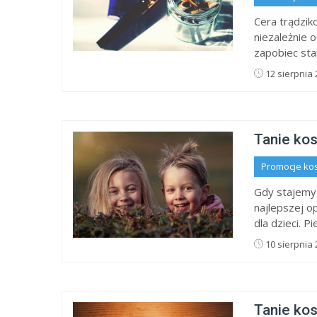
Cera trądzik
niezależnie 
zapobiec sta
12 sierpnia 
Tanie kos
Promocje ko
Gdy stajemy
najlepszej o
dla dzieci. P
10 sierpnia 
Tanie ko