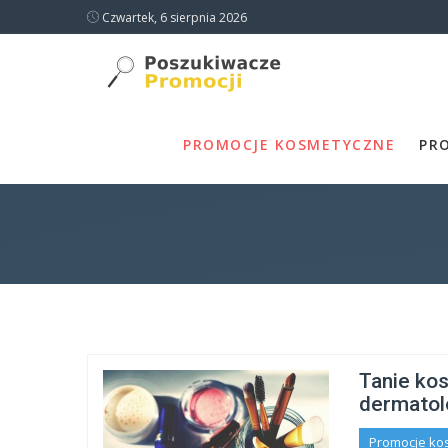
Czwartek, 6 sierpnia 2026
PROMOCJE KOSMETYCZNE
PR
Tanie kos
dermatol
Promocje ko