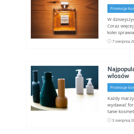
Promocje ko
W dzisiejszy
Coraz więcej
kolei sprawia
7 sierpnia 2
Najpopula
włosów
Promocje ko
Każdy marzy 
wydawać fort
tanie kosmet
3 sierpnia 2