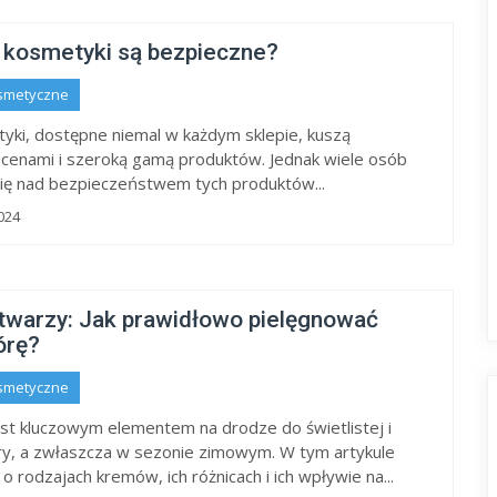
e kosmetyki są bezpieczne?
smetyczne
yki, dostępne niemal w każdym sklepie, kuszą
 cenami i szeroką gamą produktów. Jednak wiele osób
ię nad bezpieczeństwem tych produktów...
024
twarzy: Jak prawidłowo pielęgnować
órę?
smetyczne
est kluczowym elementem na drodze do świetlistej i
y, a zwłaszcza w sezonie zimowym. W tym artykule
 rodzajach kremów, ich różnicach i ich wpływie na...