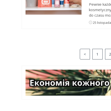
Pewnie każde
kosmetycznym
do czasu moż
25 listopad
<
1