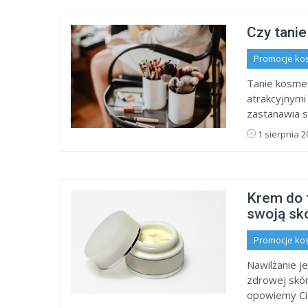
Czy tani
Promocje ko
Tanie kosmet
atrakcyjnymi
zastanawia s
1 sierpnia 2
Krem do 
swoją sk
Promocje ko
Nawilżanie j
zdrowej skór
opowiemy Ci o